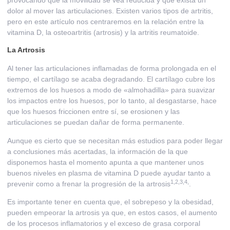
provocando que la movilidad se vea reducida y que exista un
dolor al mover las articulaciones. Existen varios tipos de artritis,
pero en este artículo nos centraremos en la relación entre la
vitamina D, la
osteoartritis
(artrosis) y la
artritis reumatoide
.
La Artrosis
Al tener las articulaciones inflamadas de forma prolongada en el
tiempo, el cartílago se acaba degradando. El cartílago cubre los
extremos de los huesos a modo de «almohadilla» para suavizar
los impactos entre los huesos, por lo tanto, al desgastarse, hace
que los huesos friccionen entre sí, se erosionen y las
articulaciones se puedan dañar de forma permanente.
Aunque es cierto que se necesitan más estudios para poder llegar
a conclusiones más acertadas, la información de la que
disponemos hasta el momento apunta a que mantener unos
buenos niveles en plasma de vitamina D puede ayudar tanto a
1
,
2
,
3
,
4
,
prevenir como a frenar la progresión de la artrosis
.
Es importante tener en cuenta que, el sobrepeso y la obesidad,
pueden empeorar la artrosis ya que, en estos casos, el aumento
de los procesos inflamatorios y el exceso de grasa corporal