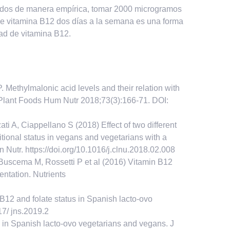
tados de manera empírica,
tomar 2000 microgramos
e vitamina B12 dos días a la semana es una forma
dad de vitamina B12.
 Methylmalonic acid levels and their relation with
Plant Foods Hum Nutr 2018;73(3):166-71. DOI:
i A, Ciappellano S (2018) Effect of two different
tional status in vegans and vegetarians with a
in Nutr.
https://doi.org/10.1016/j.clnu.2018.02.008
uscema M, Rossetti P et al (2016) Vitamin B12
ntation. Nutrients
12 and folate status in Spanish lacto-ovo
17/ jns.2019.2
s in Spanish lacto-ovo vegetarians and vegans. J