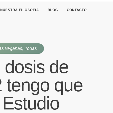
NUESTRA FILOSOFÍA
BLOG
CONTACTO
as veganas
,
Todas
 dosis de
2 tengo que
 Estudio