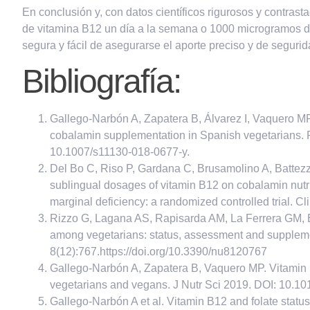
En conclusión y, con datos científicos rigurosos y contras
de vitamina B12 un día a la semana o 1000 microgramos d
segura y fácil de asegurarse el aporte preciso y de seguri
Bibliografía:
Gallego-Narbón A, Zapatera B, Álvarez I, Vaquero MP.
cobalamin supplementation in Spanish vegetarians. 
10.1007/s11130-018-0677-y.
Del Bo C, Riso P, Gardana C, Brusamolino A, Battezzat
sublingual dosages of vitamin B12 on cobalamin nutri
marginal deficiency: a randomized controlled trial. Cl
Rizzo G, Lagana AS, Rapisarda AM, La Ferrera GM, B
among vegetarians: status, assessment and suppleme
8(12):767.https://doi.org/10.3390/nu8120767
Gallego-Narbón A, Zapatera B, Vaquero MP. Vitamin B
vegetarians and vegans. J Nutr Sci 2019. DOI: 10.10
Gallego-Narbón A et al. Vitamin B12 and folate statu